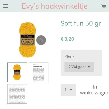
Evy’s haakwinkeltje
Ga
direct
naar
Soft fun 50 gr
de
hoofdinhoud
€ 3,20
Kleur
In
winkelwage