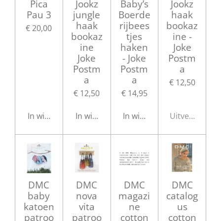
Pica
Jookz
Baby’s
Jookz
Pau 3
jungle
Boerde
haak
haak
rijbees
bookaz
€ 20,00
bookaz
tjes
ine -
ine
haken
Joke
Joke
- Joke
Postm
Postm
Postm
a
a
a
€ 12,50
€ 12,50
€ 14,95
In winkelwagen
In winkelwagen
In winkelwagen
Uitverkocht
DMC
DMC
DMC
DMC
baby
nova
magazi
catalog
katoen
vita
ne
us
patroo
patroo
cotton
cotton