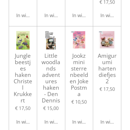
€ 17,50
In winkelwagen
In winkelwagen
In winkelwagen
In winkelwag
Jungle
Little
Jookz
Amigur
beestj
woodla
mini
umi
es
nds
sterre
harten
haken
advent
nbeeld
diefjes
Christe
ures
en Joke
2
l
haken
Postm
€ 17,50
Krukke
- Den
a
rt
Dennis
€ 10,50
€ 17,50
€ 15,00
In winkelwagen
In winkelwagen
In winkelwagen
In winkelwag