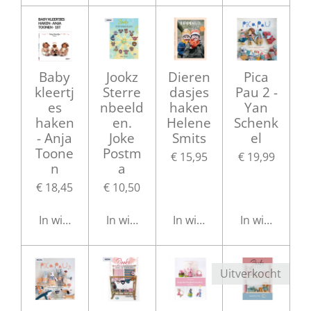
Baby
Jookz
Dieren
Pica
kleertj
Sterre
dasjes
Pau 2 -
es
nbeeld
haken
Yan
haken
en.
Helene
Schenk
- Anja
Joke
Smits
el
Toone
Postm
€ 15,95
€ 19,99
n
a
€ 18,45
€ 10,50
In winkelwagen
In winkelwagen
In winkelwagen
In winkelwag
Uitverkocht