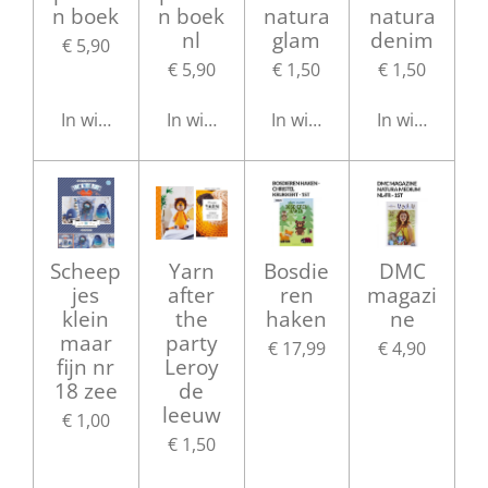
n boek
n boek
natura
natura
nl
glam
denim
€ 5,90
€ 5,90
€ 1,50
€ 1,50
In winkelwagen
In winkelwagen
In winkelwagen
In winkelwag
Scheep
Yarn
Bosdie
DMC
jes
after
ren
magazi
klein
the
haken
ne
maar
party
€ 17,99
€ 4,90
fijn nr
Leroy
18 zee
de
leeuw
€ 1,00
€ 1,50