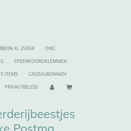
IBBON XL 250GR
DMC
ES
SPEENKOORDKLEMMEN
E ITEMS
CADEAUBONNEN
PRIVACYBELEID
rderijbeestjes
oke Postma