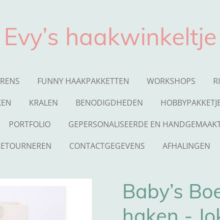
Evy’s haakwinkeltje
ARENS
FUNNY HAAKPAKKETTEN
WORKSHOPS
R
KEN
KRALEN
BENODIGDHEDEN
HOBBYPAKKETJ
PORTFOLIO
GEPERSONALISEERDE EN HANDGEMAAKT
RETOURNEREN
CONTACTGEGEVENS
AFHALINGEN
Baby’s Boe
haken - J