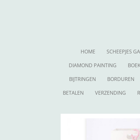
Ga
direct
naar
de
hoofdinhoud
HOME
SCHEEPJES G
DIAMOND PAINTING
BOE
BIJTRINGEN
BORDUREN
BETALEN
VERZENDING