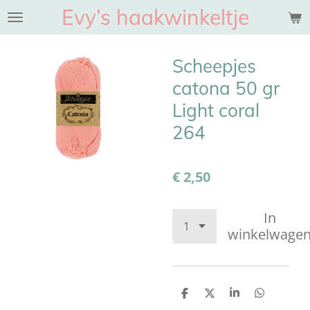
Evy’s haakwinkeltje
Ga
direct
naar
Scheepjes
de
hoofdinhoud
catona 50 gr
Light coral
264
€ 2,50
In
winkelwage
D
D
S
D
e
e
h
e