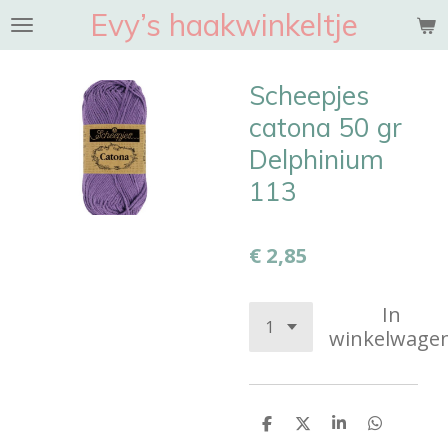
Evy’s haakwinkeltje
Ga
direct
naar
Scheepjes
de
hoofdinhoud
catona 50 gr
Delphinium
113
€ 2,85
In
winkelwage
D
D
S
D
e
e
h
e