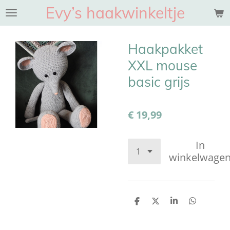
Evy’s haakwinkeltje
Ga
direct
naar
Haakpakket
de
hoofdinhoud
XXL mouse
basic grijs
€ 19,99
In
winkelwage
D
D
S
D
e
e
h
e
l
e
a
l
e
l
r
e