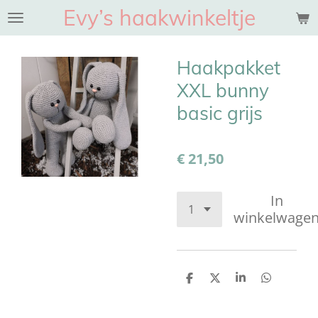
Evy’s haakwinkeltje
Ga
direct
naar
Haakpakket
de
hoofdinhoud
XXL bunny
basic grijs
€ 21,50
In
winkelwage
D
D
S
D
e
e
h
e
l
e
a
l
e
l
r
e