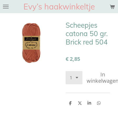
Evy’s haakwinkeltje
Ga
direct
naar
Scheepjes
de
hoofdinhoud
catona 50 gr.
Brick red 504
€ 2,85
In
winkelwage
D
D
S
D
e
e
h
e
l
e
a
l
e
l
r
e