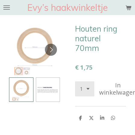
Evy’s haakwinkeltje
Ga
direct
naar
Houten ring
de
hoofdinhoud
naturel
70mm
€ 1,75
In
winkelwage
D
D
S
D
e
e
h
e
l
e
a
l
e
l
r
e