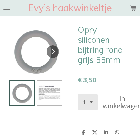
Evy’s haakwinkeltje
Ga
direct
naar
Opry
de
hoofdinhoud
siliconen
bijtring rond
grijs 55mm
€ 3,50
In
winkelwage
D
D
S
D
e
e
h
e