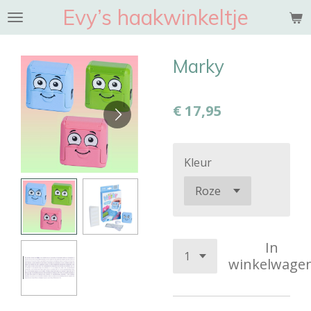
Evy’s haakwinkeltje
Ga
direct
naar
Marky
de
hoofdinhoud
€ 17,95
Kleur
In
winkelwage